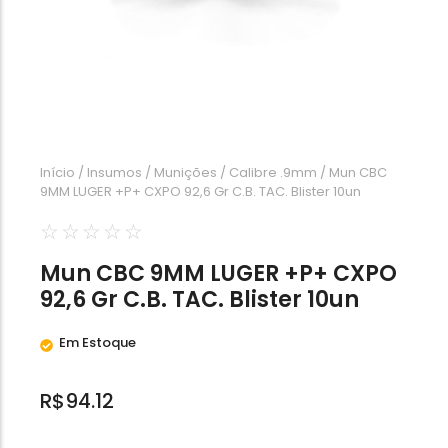
Calibre .454
Calibre .5,56
Calibre .7,62
Início
/
Insumos
/
Munições
/
Calibre .9mm
/ Mun CBC
9MM LUGER +P+ CXPO 92,6 Gr C.B. TAC. Blister 10un
☆
☆
☆
☆
☆
Mun CBC 9MM LUGER +P+ CXPO
92,6 Gr C.B. TAC. Blister 10un
Em Estoque
R$
94.12