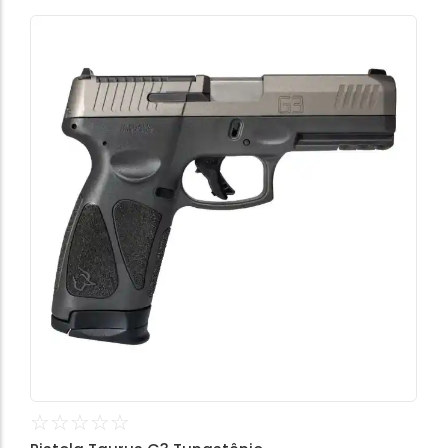
☆
☆
☆
☆
☆