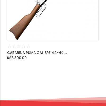
Calibre .454
Calibre .5,56
Calibre .7,62
☆
☆
☆
☆
☆
CARABINA PUMA CALIBRE 44-40 ...
R$
3,300.00