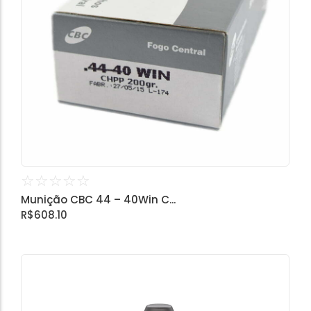
☆
☆
☆
☆
☆
Munição CBC 44 – 40Win C...
R$
608.10