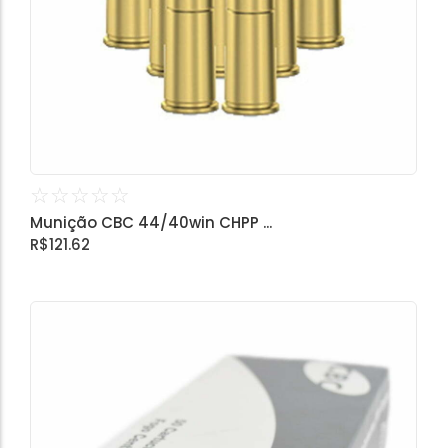
Calibre .454
Calibre .5,56
Calibre .7,62
☆
☆
☆
☆
☆
Munição CBC 44/40win CHPP ...
R$
121.62