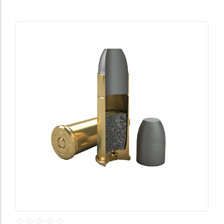
☆
☆
☆
☆
☆