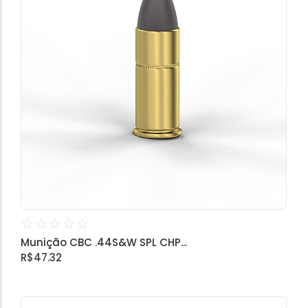
☆
☆
☆
☆
☆
Munição CBC .44S&W SPL CHP...
R$
47.32