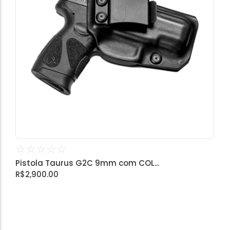
☆
☆
☆
☆
☆
Pistola Taurus G2C 9mm com COL...
R$
2,900.00