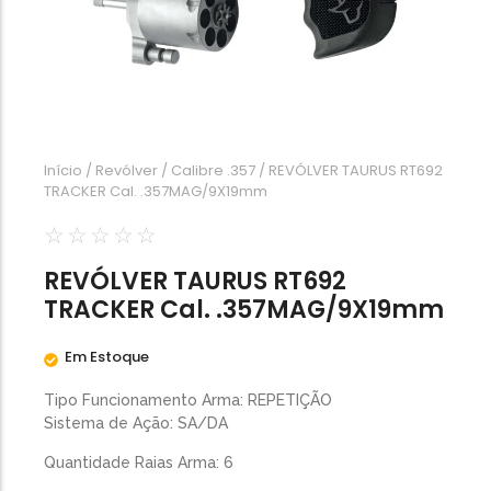
Calibre .454
Calibre .5,56
Calibre .7,62
Início
/
Revólver
/
Calibre .357
/ REVÓLVER TAURUS RT692
TRACKER Cal. .357MAG/9X19mm
☆
☆
☆
☆
☆
REVÓLVER TAURUS RT692
TRACKER Cal. .357MAG/9X19mm
Em Estoque
Tipo Funcionamento Arma: REPETIÇÃO
Sistema de Ação: SA/DA
Quantidade Raias Arma: 6