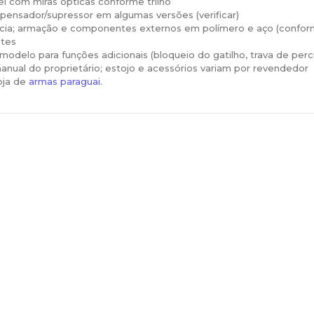
el com miras ópticas conforme trilho
ensador/supressor em algumas versões (verificar)
ência; armação e componentes externos em polímero e aço (confor
ntes
modelo para funções adicionais (bloqueio do gatilho, trava de percu
anual do proprietário; estojo e acessórios variam por revendedor
oja de
armas paraguai.