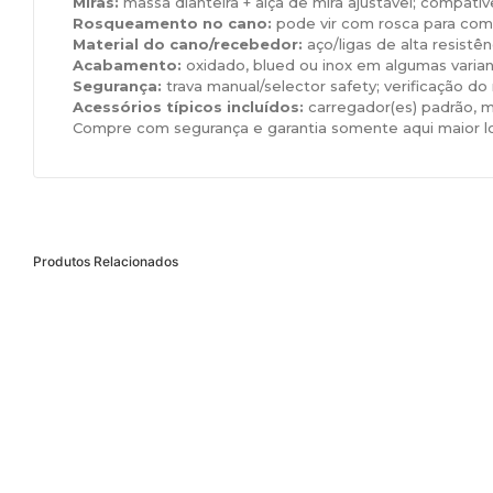
Miras:
massa dianteira + alça de mira ajustável; compatív
Rosqueamento no cano:
pode vir com rosca para comp
Material do cano/recebedor:
aço/ligas de alta resist
Acabamento:
oxidado, blued ou inox em algumas varia
Segurança:
trava manual/selector safety; verificação do 
Acessórios típicos incluídos:
carregador(es) padrão, m
Compre com segurança e garantia somente aqui maior l
Produtos Relacionados