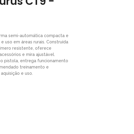
urus CT9 -
arma semi-automática compacta e
vo e uso em áreas rurais. Construída
mero resistente, oferece
acessórios e mira ajustável.
po pistola, entrega funcionamento
omendado treinamento e
aquisição e uso.