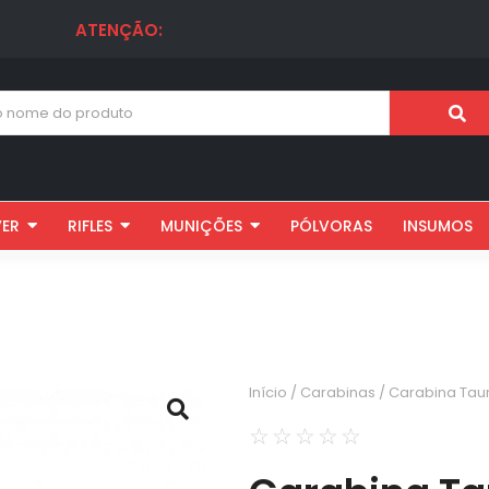
ATENÇÃO:
VER
RIFLES
MUNIÇÕES
PÓLVORAS
INSUMOS
Início
/
Carabinas
/ Carabina Tau
☆
☆
☆
☆
☆