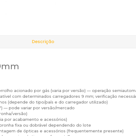
Descrição
19mm
rrolho acionado por gás (varia por versão) — operação semiautomát
atível com determinados carregadores 9 mm; verificação necessár
hos (depende do tipo/país e do carregador utilizado)
 — pode variar por versão/mercado
onha/versão)
ia por acabamento e acessórios)
oronha fixa ou dobrável dependendo do lote
ontagem de ópticas e acessórios (frequentemente presente)