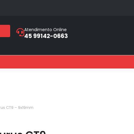
Atendimento Online
45 99142-0663
rus CT9 – 9x19mm