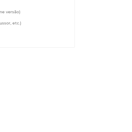
me versão)
ssor, etc.)