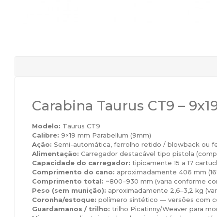
Carabina Taurus CT9 – 9x
Modelo:
Taurus CT9
Calibre:
9×19 mm Parabellum (9mm)
Ação:
Semi-automática, ferrolho retido / blowback ou fe
Alimentação:
Carregador destacável tipo pistola (comp
Capacidade do carregador:
tipicamente 15 a 17 cartuc
Comprimento do cano:
aproximadamente 406 mm (16″)
Comprimento total:
~800–930 mm (varia conforme cor
Peso (sem munição):
aproximadamente 2,6–3,2 kg (var
Coronha/estoque:
polímero sintético — versões com c
Guardamanos / trilho:
trilho Picatinny/Weaver para m