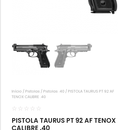
Calibre .454
Calibre .5,56
Calibre .7,62
Início
/
Pistolas
/
Pistolas .40
/ PISTOLA TAURUS PT 92 AF
TENOX CALIBRE .40
☆
☆
☆
☆
☆
PISTOLA TAURUS PT 92 AF TENOX
CALIBRE .40