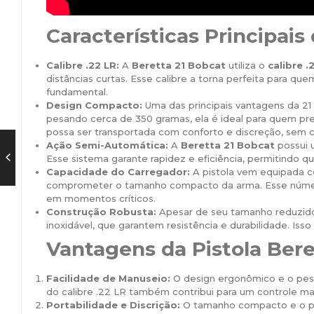
Características Principais
Calibre .22 LR:
A
Beretta 21 Bobcat
utiliza o
calibre .
distâncias curtas. Esse calibre a torna perfeita para q
fundamental.
Design Compacto:
Uma das principais vantagens da 2
pesando cerca de 350 gramas, ela é ideal para quem pre
possa ser transportada com conforto e discreção, sem 
Ação Semi-Automática:
A
Beretta 21 Bobcat
possui 
Esse sistema garante rapidez e eficiência, permitindo que
Capacidade do Carregador:
A pistola vem equipada 
comprometer o tamanho compacto da arma. Esse número
em momentos críticos.
Construção Robusta:
Apesar de seu tamanho reduzid
inoxidável, que garantem resistência e durabilidade. Iss
Vantagens da Pistola Bere
Facilidade de Manuseio:
O design ergonômico e o pes
do calibre .22 LR também contribui para um controle ma
Portabilidade e Discrição:
O tamanho compacto e o p