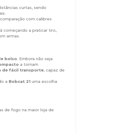
stâncias curtas, sendo
is.
m comparação com calibres
á começando a praticar tiro,
com armas.
de bolso
. Embora não seja
ompacto
a tornam
 de fácil transporte
, capaz de
do a
Bobcat 21
uma escolha
s de fogo na maior loja de