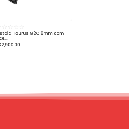
☆
☆
☆
☆
☆
istola Taurus G2C 9mm com
L...
$
2,900.00