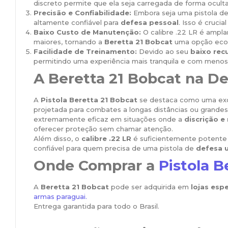
discreto permite que ela seja carregada de forma ocult
Precisão e Confiabilidade:
Embora seja uma pistola d
altamente confiável para
defesa pessoal
. Isso é cruci
Baixo Custo de Manutenção:
O calibre .22 LR é ampl
maiores, tornando a
Beretta 21 Bobcat
uma opção econ
Facilidade de Treinamento:
Devido ao seu
baixo rec
permitindo uma experiência mais tranquila e com meno
A Beretta 21 Bobcat na De
A
Pistola Beretta 21 Bobcat
se destaca como uma exc
projetada para combates a longas distâncias ou grandes
extremamente eficaz em situações onde a
discrição e
oferecer proteção sem chamar atenção.
Além disso, o
calibre .22 LR
é suficientemente potente 
confiável para quem precisa de uma pistola de
defesa 
Onde Comprar a
Pistola B
A
Beretta 21 Bobcat
pode ser adquirida em
lojas esp
armas paraguai.
Entrega garantida para todo o Brasil.