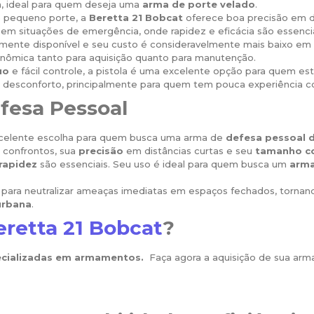
a, ideal para quem deseja uma
arma de porte velado
.
e pequeno porte, a
Beretta 21 Bobcat
oferece boa precisão em di
al em situações de emergência, onde rapidez e eficácia são essencia
amente disponível e seu custo é consideravelmente mais baixo e
ômica tanto para aquisição quanto para manutenção.
uo
e fácil controle, a pistola é uma excelente opção para quem est
s desconforto, principalmente para quem tem pouca experiência 
fesa Pessoal
elente escolha para quem busca uma arma de
defesa pessoal 
 confrontos, sua
precisão
em distâncias curtas e seu
tamanho c
 rapidez
são essenciais. Seu uso é ideal para quem busca um
arma
para neutralizar ameaças imediatas em espaços fechados, tornan
urbana
.
eretta 21 Bobcat
?
ecializadas em armamentos.
Faça agora a aquisição de sua arma