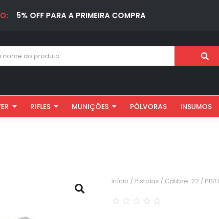
ETE GRATIS PARA COMPRAS ACIMA DE R$ 1.000
 OFF PARA A PRIMEIRA COMPRA
VER
RIFLES
MUNIÇÕES
PÓLVORAS
INSUMOS
Início
/
Pistolas
/
Calibre .22
/ PIST
☆
☆
☆
☆
☆