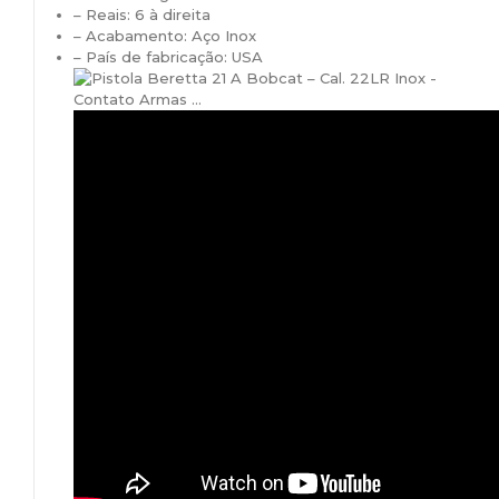
– Reais: 6 à direita
– Acabamento: Aço Inox
– País de fabricação: USA