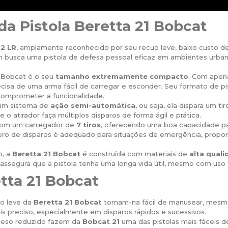
 da Pistola Beretta 21 Bobcat
22 LR
, amplamente reconhecido por seu recuo leve, baixo custo 
uem busca uma pistola de defesa pessoal eficaz em ambientes urban
1 Bobcat é o seu
tamanho extremamente compacto
. Com apen
cisa de uma arma fácil de carregar e esconder. Seu formato de pi
comprometer a funcionalidade.
um sistema de
ação semi-automática
, ou seja, ela dispara um t
 o atirador faça múltiplos disparos de forma ágil e prática.
com um carregador de
7 tiros
, oferecendo uma boa capacidade p
 de disparos é adequado para situações de emergência, proporc
o, a
Beretta 21 Bobcat
é construída com materiais de
alta qual
o assegura que a pistola tenha uma longa vida útil, mesmo com uso
tta 21 Bobcat
o leve da
Beretta 21 Bobcat
tornam-na fácil de manusear, mesmo
is preciso, especialmente em disparos rápidos e sucessivos.
eso reduzido fazem da
Bobcat 21
uma das pistolas mais fáceis d