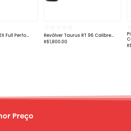
☆
☆
☆
☆
☆
P
 Full Perfo...
Revólver Taurus RT 96 Calibre...
CO
R$
1,800.00
R
or Preço