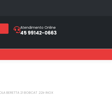
Atendimento Online
45 99142-0663
OLA BERETTA 21 BOBCAT .22lr INOX