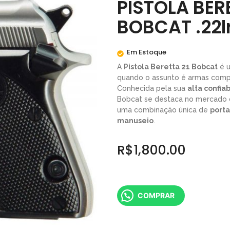
PISTOLA BER
BOBCAT .22l
Em Estoque
A
Pistola Beretta 21 Bobcat
é u
quando o assunto é armas comp
Conhecida pela sua
alta confia
Bobcat se destaca no mercado d
uma combinação única de
porta
manuseio
.
R$
1,800.00
COMPRAR