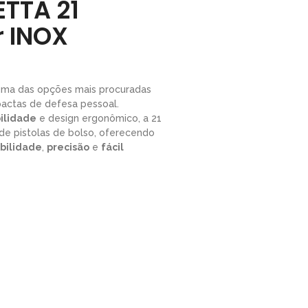
ETTA 21
r INOX
ma das opções mais procuradas
actas de defesa pessoal.
bilidade
e design ergonômico, a 21
e pistolas de bolso, oferecendo
bilidade
,
precisão
e
fácil