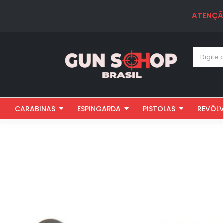
ATENÇÃO:
FR
5%
CARABINAS
ESPINGARDA
PISTOLAS
REVÓL