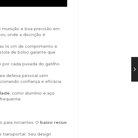
de munição e boa precisão em
os, onde a discrição é
as 14 cm de comprimento e
stola de bolso garante que
iro por cada puxada do gatilho.
ara defesa pessoal sem
ionando confiança e eficácia
idade
, como alumínio e aço
 frequente.
 para iniciantes. O
baixo recuo
e transportar. Seu design