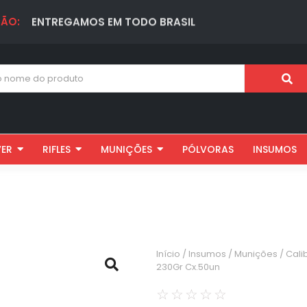
ÃO:
ENTREGAMOS EM TODO BRASIL
VER
RIFLES
MUNIÇÕES
PÓLVORAS
INSUMOS
Início
/
Insumos
/
Munições
/
Cali
230Gr Cx.50un
☆
☆
☆
☆
☆