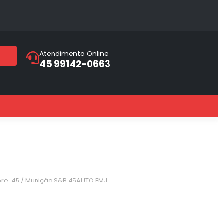
Atendimento Online
45 99142-0663
bre .45
/ Munição S&B 45AUTO FMJ