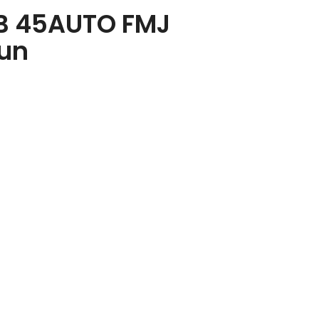
B 45AUTO FMJ
0un