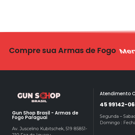
Compre sua Armas de Fogo
Ent
Atendimento O
45 99142-06
Gun Shop Brasil - Armas de
Segunda – Sabad
Fogo Paraguai
Domingo : Fech
Av. Juscelino Kubitschek, 519 85851-