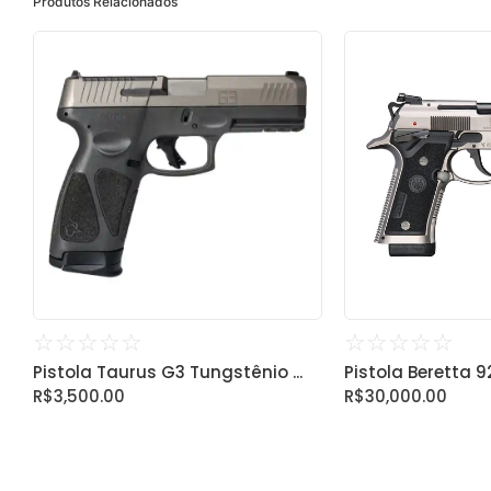
Produtos Relacionados
☆
☆
☆
☆
☆
☆
☆
☆
☆
☆
Pistola Taurus G3 Tungstênio ...
Pistola Beretta 92X
R$
3,500.00
R$
30,000.00