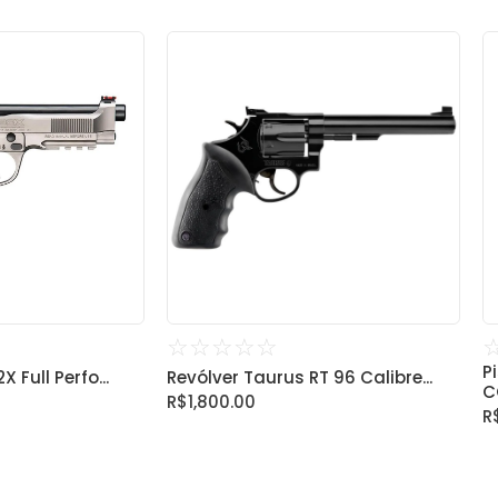
☆
☆
☆
☆
☆
P
 Full Perfo...
Revólver Taurus RT 96 Calibre...
CO
R$
1,800.00
R