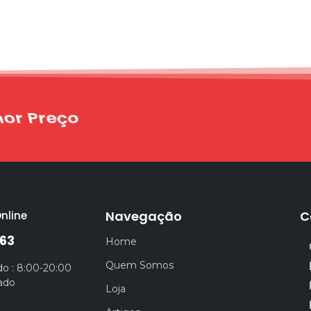
rega Rápida e Garantida
Navegação
C
nline
63
Home
Quem Somos
o : 8:00-20:00
ado
Loja