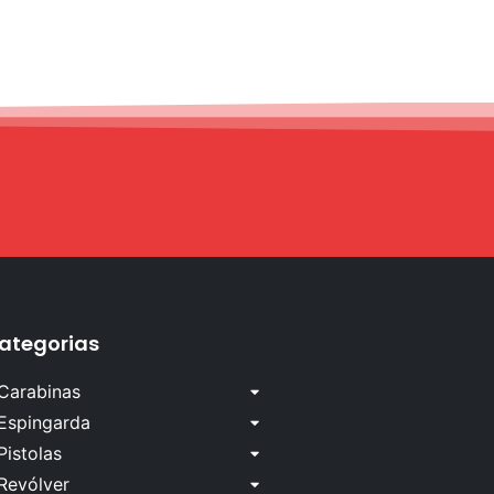
ategorias
Carabinas
Espingarda
Pistolas
Revólver