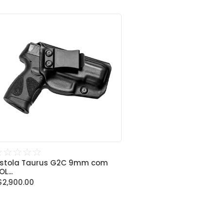
☆
☆
☆
☆
☆
istola Taurus G2C 9mm com
L...
$
2,900.00