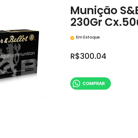
Munição S&
230Gr Cx.5
Em Estoque
R$
300.04
COMPRAR