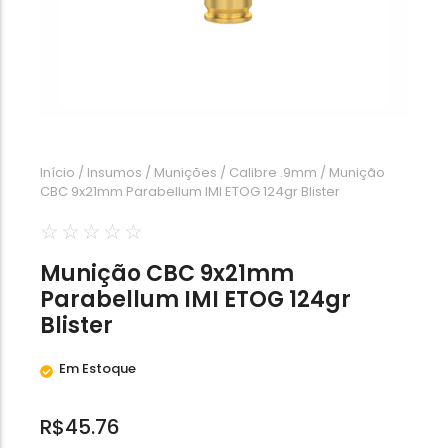
Calibre .454
Calibre .5,56
Calibre .7,62
Início
/
Insumos
/
Munições
/
Calibre .9mm
/ Munição
CBC 9x21mm Parabellum IMI ETOG 124gr Blister
☆
☆
☆
☆
☆
Munição CBC 9x21mm
Parabellum IMI ETOG 124gr
Blister
Em Estoque
R$
45.76