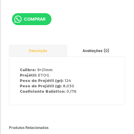
COMPRAR
Avaliações (0)
Descrição
Calibre:
9×21mm
Projétil:
ETOG
Peso do Projétil (gr):
124
Peso do Projétil (g):
8,030
Coeficiente Balístico:
0,176
Produtos Relacionados