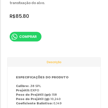
transfixação do alvo.
R$
85.80
COMPRAR
Descrição
ESPECIFICAÇÕES DO PRODUTO
Calibre:
.38 SPL
Projétil:
EXPO
Peso do Projétil (gr):
158
Peso do Projétil (g):
10,240
Coeficiente Balístico:
0,149