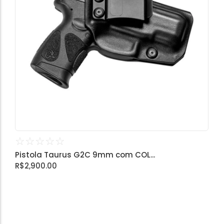
☆
☆
☆
☆
☆
Pistola Taurus G2C 9mm com COL...
R$
2,900.00