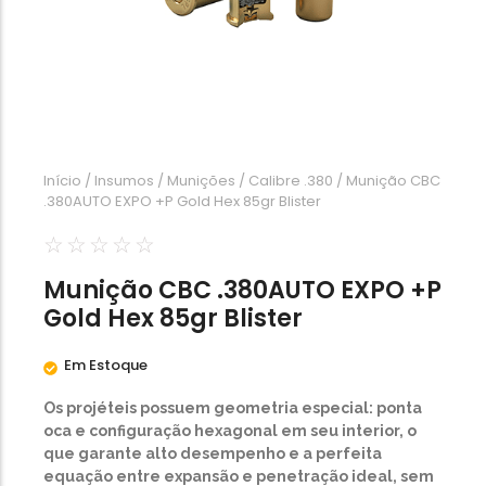
Calibre .454
Calibre .5,56
Calibre .7,62
Início
/
Insumos
/
Munições
/
Calibre .380
/ Munição CBC
.380AUTO EXPO +P Gold Hex 85gr Blister
☆
☆
☆
☆
☆
Munição CBC .380AUTO EXPO +P
Gold Hex 85gr Blister
Em Estoque
Os projéteis possuem geometria especial: ponta
oca e configuração hexagonal em seu interior, o
que garante alto desempenho e a perfeita
equação entre expansão e penetração ideal, sem