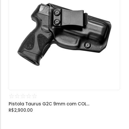
☆
☆
☆
☆
☆
Pistola Taurus G2C 9mm com COL...
R$
2,900.00