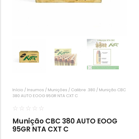
Calibre .454
Calibre .5,56
Calibre .7,62
Início
/
Insumos
/
Munições
/
Calibre .380
/ Munição CBC
380 AUTO EOOG 95GR NTA CXT C
☆
☆
☆
☆
☆
Munição CBC 380 AUTO EOOG
95GR NTA CXT C