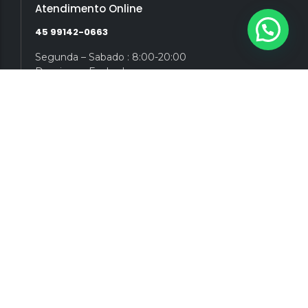
Atendimento Online
45 99142-0663
Segunda – Sabado : 8:00-20:00
Domingo : Fechado
contato@gunshopbrasil.com.br
Navegação
Home
Quem Somos
Loja
Artigos
Contato
Politica de Privacidade