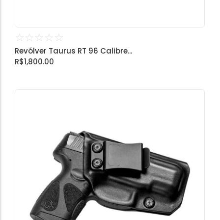
☆
☆
☆
☆
☆
Revólver Taurus RT 96 Calibre...
R$
1,800.00