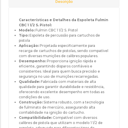
Descrição
Características e Detalhes da Espoleta Fulmin
CBC 1 1/2 S. Pistol:
Modelo:
Fulmin CBC 1 1/2 S. Pistol
Tipo:
Espoleta de percussão para cartuchos de
pistola
Aplicação:
Projetada especificamente para
recarga de cartuchos de pistolas, sendo compatível
com diversas munições de calibres populares.
Desempenho:
Proporciona ignição rápida e
eficiente, garantindo disparos confiáveis e
consistentes. Ideal para quem busca precisão e
segurança no uso de munições recarregadas.
Qualidade:
Fabricada com materiais de alta
qualidade para garantir durabilidade e resistência,
oferecendo excelente desempenho em todas as
condições de uso.
Construção:
Sistema robusto, com a tecnologia
de fulminato de mercúrio, assegurando alta
confiabilidade na ignição do cartucho.
Compatibilidade:
Compatível com diversos
calibres de pistola que utilizam o modelo 1 1/2 de
espoleta, adequado para diferentes tipos de