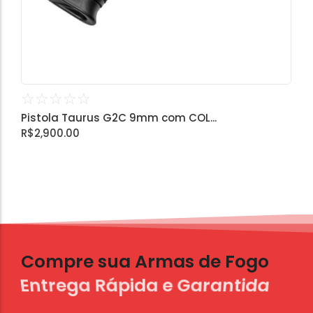
☆
☆
☆
☆
☆
Pistola Taurus G2C 9mm com COL...
R$
2,900.00
Compre sua Armas de Fogo
Entrega Rápida e Garantida