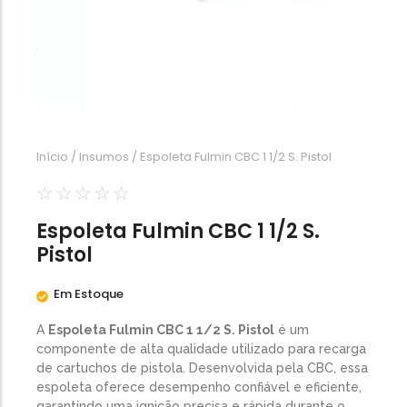
Calibre .454
Calibre .5,56
Calibre .7,62
Início
/
Insumos
/ Espoleta Fulmin CBC 1 1/2 S. Pistol
☆
☆
☆
☆
☆
Espoleta Fulmin CBC 1 1/2 S.
Pistol
Em Estoque
A
Espoleta Fulmin CBC 1 1/2 S. Pistol
é um
componente de alta qualidade utilizado para recarga
de cartuchos de pistola. Desenvolvida pela CBC, essa
espoleta oferece desempenho confiável e eficiente,
garantindo uma ignição precisa e rápida durante o