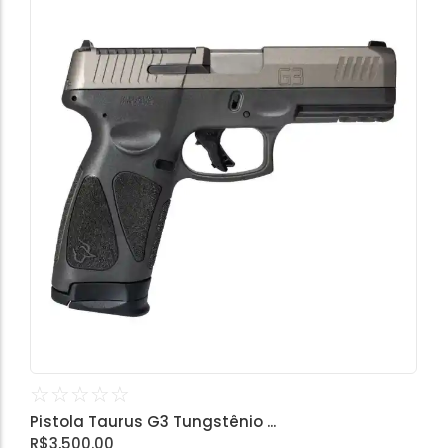
☆
☆
☆
☆
☆
Pistola Taurus G3 Tungstênio ...
R$
3,500.00