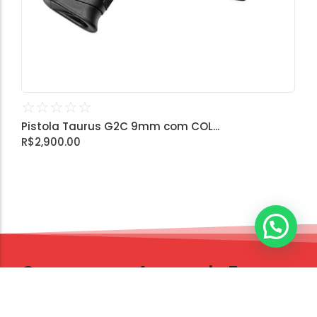
☆
☆
☆
☆
☆
Pistola Taurus G2C 9mm com COL...
R$
2,900.00
Compre sua Armas de Fogo
Peça Agora