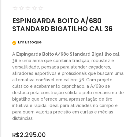
Calibre .454
☆
☆
☆
☆
☆
Calibre .5,56
ESPINGARDA BOITO A/680
Calibre .7,62
STANDARD BIGATILHO CAL 36
Em Estoque
A
Espingarda Boito A/680 Standard Bigatilho cal.
36
é uma arma que combina tradição, robustez e
versatilidade, pensada para atender caçadores,
atiradores esportivos e profissionais que buscam uma
alternativa confiável em calibre 36. Com projeto
clássico e acabamento caprichado, a A/680 se
destaca pela construção sólida e pelo mecanismo de
bigatilho que oferece uma apresentação de tiro
intuitiva e rápida, ideal para atividades no campo e
para quem valoriza precisão em curtas e médias
distâncias.
R$
2,295.00