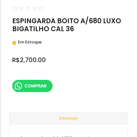
Calibre .454
☆
☆
☆
☆
☆
Calibre .5,56
ESPINGARDA BOITO A/680 LUXO
Calibre .7,62
BIGATILHO CAL 36
Em Estoque
R$
2,700.00
COMPRAR
Descrição