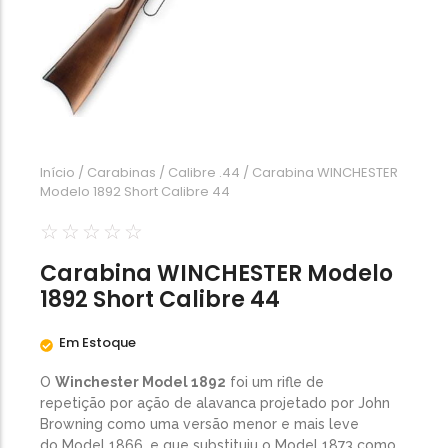
Calibre .454
Calibre .5,56
Calibre .7,62
Início
/
Carabinas
/
Calibre .44
/ Carabina WINCHESTER
Modelo 1892 Short Calibre 44
☆
☆
☆
☆
☆
Carabina WINCHESTER Modelo
1892 Short Calibre 44
Em Estoque
O
Winchester Model 1892
foi um rifle de
repetição por ação de alavanca projetado por John
Browning como uma versão menor e mais leve
do Model 1866, e que substituiu o Model 1873 como