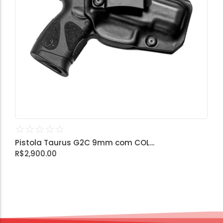
☆
☆
☆
☆
☆
Pistola Taurus G2C 9mm com COL...
R$
2,900.00