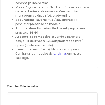
coronha polímero raras
Miras:
Alça de mira tipo “buckhorn” traseira e massa
de mira dianteira; algumas versões permitem
montagem de óptica (adaptador/trilho)
Segurança:
Trava manual / travamento de
percussor (depende do modelo)
Tipo de alma:
Estriada (rifled barrel) própria para
projéteis .44-40
Acessórios compatíveis:
Bandoleira, coldre,
estojo, kit de limpeza .44, adaptadores de mira/
óptica (conforme modelo)
Itens inclusos (típico):
Manual do proprietário
Confira varios modelos de
carabinas
em nosso
catalogo.
Produtos Relacionados