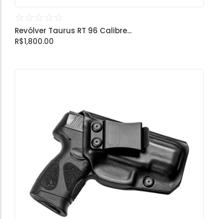
☆
☆
☆
☆
☆
Revólver Taurus RT 96 Calibre...
R$
1,800.00