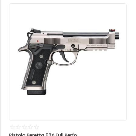
☆
☆
☆
☆
☆
Pistola Beretta 92X Full Perfo...