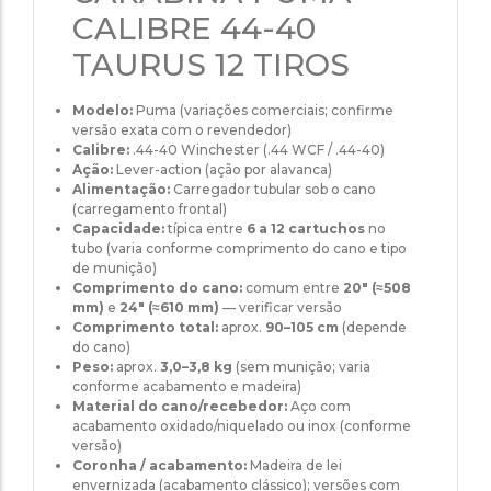
CALIBRE 44-40
TAURUS 12 TIROS
Modelo:
Puma (variações comerciais; confirme
versão exata com o revendedor)
Calibre:
.44-40 Winchester (.44 WCF / .44-40)
Ação:
Lever-action (ação por alavanca)
Alimentação:
Carregador tubular sob o cano
(carregamento frontal)
Capacidade:
típica entre
6 a 12 cartuchos
no
tubo (varia conforme comprimento do cano e tipo
de munição)
Comprimento do cano:
comum entre
20″ (≈508
mm)
e
24″ (≈610 mm)
— verificar versão
Comprimento total:
aprox.
90–105 cm
(depende
do cano)
Peso:
aprox.
3,0–3,8 kg
(sem munição; varia
conforme acabamento e madeira)
Material do cano/recebedor:
Aço com
acabamento oxidado/niquelado ou inox (conforme
versão)
Coronha / acabamento:
Madeira de lei
envernizada (acabamento clássico); versões com