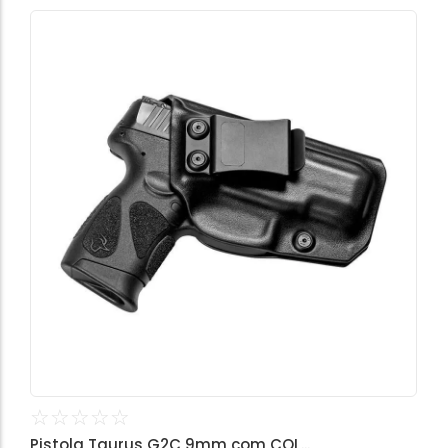
☆
☆
☆
☆
☆
Pistola Taurus G2C 9mm com COL...