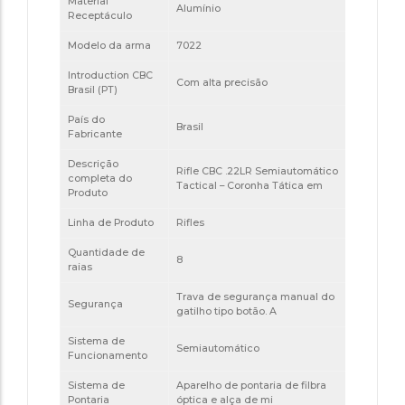
Material
Alumínio
Receptáculo
Modelo da arma
7022
Introduction CBC
Com alta precisão
Brasil (PT)
País do
Brasil
Fabricante
Descrição
Rifle CBC .22LR Semiautomático
completa do
Tactical – Coronha Tática em
Produto
Linha de Produto
Rifles
Quantidade de
8
raias
Trava de segurança manual do
Segurança
gatilho tipo botão. A
Sistema de
Semiautomático
Funcionamento
Sistema de
Aparelho de pontaria de filbra
Pontaria
óptica e alça de mi