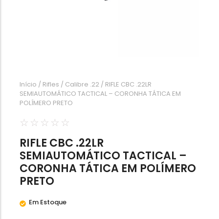
Calibre .454
Calibre .5,56
Calibre .7,62
Início
/
Rifles
/
Calibre .22
/ RIFLE CBC .22LR
SEMIAUTOMÁTICO TACTICAL – CORONHA TÁTICA EM
POLÍMERO PRETO
☆
☆
☆
☆
☆
RIFLE CBC .22LR
SEMIAUTOMÁTICO TACTICAL –
CORONHA TÁTICA EM POLÍMERO
PRETO
Em Estoque