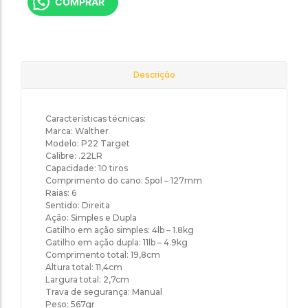
COMPRAR
Descrição
Características técnicas:
Marca: Walther
Modelo: P22 Target
Calibre: .22LR
Capacidade: 10 tiros
Comprimento do cano: 5pol – 127mm
Raias: 6
Sentido: Direita
Ação: Simples e Dupla
Gatilho em ação simples: 4lb – 1.8kg
Gatilho em ação dupla: 11lb – 4.9kg
Comprimento total: 19,8cm
Altura total: 11,4cm
Largura total: 2,7cm
Trava de segurança: Manual
Peso: 567gr