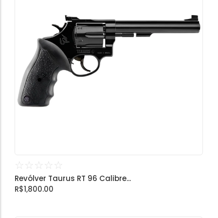
☆
☆
☆
☆
☆
Revólver Taurus RT 96 Calibre...
R$
1,800.00