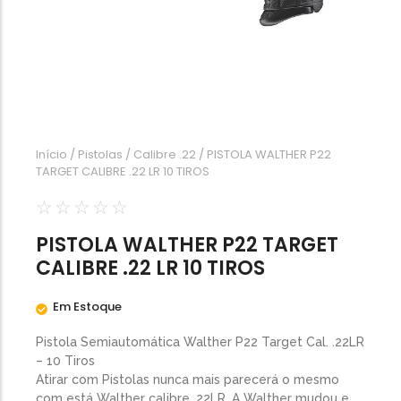
Calibre .454
Calibre .5,56
Calibre .7,62
Início
/
Pistolas
/
Calibre .22
/ PISTOLA WALTHER P22
TARGET CALIBRE .22 LR 10 TIROS
☆
☆
☆
☆
☆
PISTOLA WALTHER P22 TARGET
CALIBRE .22 LR 10 TIROS
Em Estoque
Pistola Semiautomática Walther P22 Target Cal. .22LR
– 10 Tiros
Atirar com Pistolas nunca mais parecerá o mesmo
com está Walther calibre .22LR. A Walther mudou e