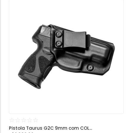
☆
☆
☆
☆
☆
Pistola Taurus G2C 9mm com COL...