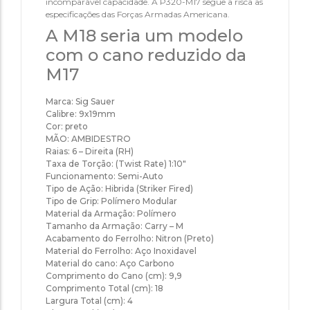
incomparável capacidade. A P320-M17 segue a risca as
especificações das Forças Armadas Americana.
A M18 seria um modelo
com o cano reduzido da
M17
Marca: Sig Sauer
Calibre: 9x19mm
Cor: preto
MÃO: AMBIDESTRO
Raias: 6 – Direita (RH)
Taxa de Torção: (Twist Rate) 1:10″
Funcionamento: Semi-Auto
Tipo de Ação: Hibrida (Striker Fired)
Tipo de Grip: Polímero Modular
Material da Armação: Polímero
Tamanho da Armação: Carry – M
Acabamento do Ferrolho: Nitron (Preto)
Material do Ferrolho: Aço Inoxidavel
Material do cano: Aço Carbono
Comprimento do Cano (cm): 9,9
Comprimento Total (cm): 18
Largura Total (cm): 4