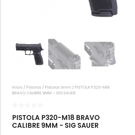
Calibre .454
Calibre .5,56
Calibre .7,62
Início
/
Pistolas
/
Pistolas 9mm
/ PISTOLA P320-M18
BRAVO CALIBRE 9MM – SIG SAUER
☆
☆
☆
☆
☆
PISTOLA P320-M18 BRAVO
CALIBRE 9MM - SIG SAUER