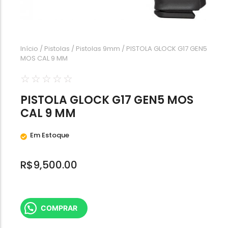
Calibre .454
Calibre .5,56
Calibre .7,62
Início
/
Pistolas
/
Pistolas 9mm
/ PISTOLA GLOCK G17 GEN5
MOS CAL 9 MM
☆
☆
☆
☆
☆
PISTOLA GLOCK G17 GEN5 MOS
CAL 9 MM
Em Estoque
R$
9,500.00
COMPRAR