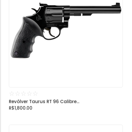
☆
☆
☆
☆
☆
Revólver Taurus RT 96 Calibre...
R$
1,800.00