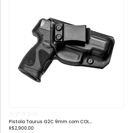
☆
☆
☆
☆
☆
Pistola Taurus G2C 9mm com COL...
R$
2,900.00