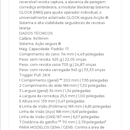
reversível revista captura, a alavanca de paragem
corrediça ambidestra, a modular Backstrap Sistema
GLOCK (MBS) para ajuste operador individual, o
universalmente aclamado GLOCK segura Acção ®
Sistema e alta visibilidade seguidores de revistas
laranja.
DADOS TÉCNICOS
Calibre: 9x19mm
Sistema: Ação segura ®
Mag. Capacidade: Padrão: 17
Comprimento do cano: 114 mm | 4,49 polegadas
Peso: sem revista 625 g | 22.05 onças
Peso: com revista vazia 705 g | 24,87 onças
Peso: com revista carregada 945 g | 33,33 onças
Trigger Pull: 26 N
1 Comprimento (geral) ** 202 mm | 7,95 polegadas
2 Comprimento do slide 186 mm | 7,32 polegadas
3 Largura (geral) 34 mm | 1,34 polegadas
4 Largura da corrediça 25,5 mm | 1,00 polegadas
5 Altura incl. 139 mm | 5,47 polegadas
6 Linha de Visão (Polímero) 169 mm | 6,65 polegadas
Linha de Visão (Aço) 168 mm | 6,61 polegadas
Linha de Visão (GNS) 167 mm | 6,57 polegadas
7 Distância do gatilho ** 70 mm | 2,76 polegadas*
PARA MODELOS GEN4 / GEN5: Confira a área de