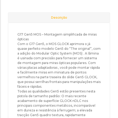
Descrição
G17 Gen5 MOS – Montagem simplificada de miras
ópticas
Com o G17 Gen5, o MOS GLOCK aprimora o já
quase perfeito modelo Gen5 do “The original”, com
a adição do Modular Optic System (MOS) . A lâmina
é usinada com precisão para fornecer um sistema
de montagem para miras ópticas populares. Com
várias placas adaptadoras , você pode montar rápida
e facilmente miras em miniatura de pontos
vermelhos na parte traseira do slide Gen5 GLOCK,
que possui serrilhas frontais para manipulações mais
fáceis e rápidas.
Todas as qualidades Gen5 estão presentes nesta
pistola de tamanho padrão: O mais recente
acabamento de superfície GLOCK nDLC nos
principais componentes metálicos, incomparável
em dureza e resistência à ferrugem; a elevada
tracção Gen5 quadro textura, rapidamente