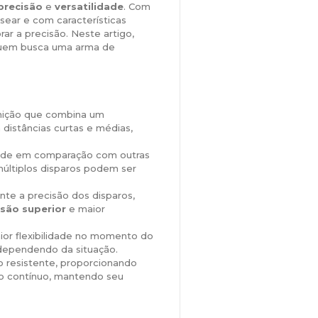
precisão
e
versatilidade
. Com
sear e com características
rar a precisão. Neste artigo,
 quem busca uma arma de
nição que combina um
m distâncias curtas e médias,
dade em comparação com outras
múltiplos disparos podem ser
nte a precisão dos disparos,
isão superior
e maior
ior flexibilidade no momento do
, dependendo da situação.
o resistente, proporcionando
o contínuo, mantendo seu