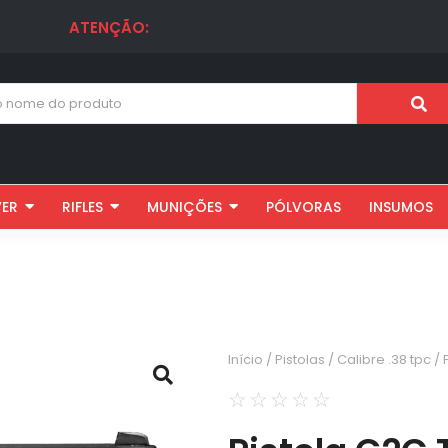
ATENÇÃO:
VER
RIFLES
MUNIÇÕES
PÓLVORAS
INSUMOS
Início
/
Pistolas
/
Calibre .38 tpc
/ 
☆
☆
☆
☆
☆