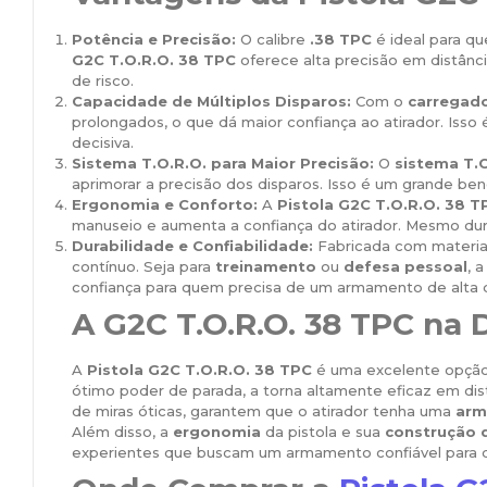
Potência e Precisão:
O calibre
.38 TPC
é ideal para q
G2C T.O.R.O. 38 TPC
oferece alta precisão em distânci
de risco.
Capacidade de Múltiplos Disparos:
Com o
carregado
prolongados, o que dá maior confiança ao atirador. Iss
decisiva.
Sistema T.O.R.O. para Maior Precisão:
O
sistema T.O
aprimorar a precisão dos disparos. Isso é um grande be
Ergonomia e Conforto:
A
Pistola G2C T.O.R.O. 38 T
manuseio e aumenta a confiança do atirador. Mesmo dur
Durabilidade e Confiabilidade:
Fabricada com materiais
contínuo. Seja para
treinamento
ou
defesa pessoal
, 
confiança para quem precisa de um armamento de alta 
A G2C T.O.R.O. 38 TPC na 
A
Pistola G2C T.O.R.O. 38 TPC
é uma excelente opção
ótimo poder de parada, a torna altamente eficaz em di
de miras óticas, garantem que o atirador tenha uma
arm
Além disso, a
ergonomia
da pistola e sua
construção 
experientes que buscam um armamento confiável para d