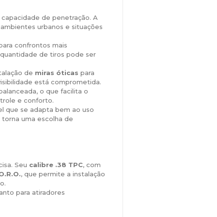
 capacidade de penetração. A
ambientes urbanos e situações
para confrontos mais
 quantidade de tiros pode ser
talação de
miras óticas
para
isibilidade está comprometida.
lanceada, o que facilita o
role e conforto.
el que se adapta bem ao uso
a torna uma escolha de
cisa. Seu
calibre .38 TPC
, com
O.R.O.
, que permite a instalação
o.
anto para atiradores