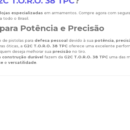
2C T.O.R.O. 38 TPC
?
lojas especializadas
em armamentos. Compre agora com seguranç
a todo o Brasil.
 para Potência e Precisão
 de pistolas para
defesa pessoal
devido à sua
potência
,
precis
ras óticas, a
G2C T.O.R.O. 38 TPC
oferece uma excelente perfor
 quem deseja melhorar sua
precisão
no tiro.
a
construção durável
fazem da
G2C T.O.R.O. 38 TPC
uma das m
ce
e
versatilidade
.