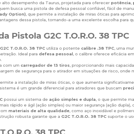
 alto desempenho da Taurus, projetada para oferecer
potência
,
 quem busca uma pistola de defesa pessoal confiável, fácil de manu
eady Option)
, que permite a instalação de miras óticas para aprimo
e vantagens dessa pistola, tornando-a uma excelente escolha para
 da Pistola G2C T.O.R.O. 38 TPC
 G2C T.O.R.O. 38 TPC
utiliza o potente
calibre .38 TPC
, uma mu
tração. Ideal para
defesa pessoal
, o calibre oferece eficácia e
.
a com um
carregador de 13 tiros
, proporcionando mais capaci
argem de segurança para o atirador em situações de risco, onde 
ermite a instalação de miras óticas, o que aumenta significativame
 sistema é um grande diferencial para atiradores que buscam
prec
PC
possui um sistema de
ação simples e dupla
, o que permite ma
 mais rápido e ágil (ação simples) ou maior segurança (ação dupla)
 com
materiais de alta qualidade
, como aço inoxidável e polímer
nstrução robusta garante que a
G2C T.O.R.O. 38 TPC
suporte o us
T.O.R.O. 38 TPC