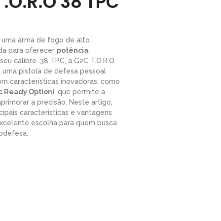
T.O.R.O 38 TPC
 uma arma de fogo de alto
da para oferecer
potência
,
seu calibre .38 TPC, a G2C T.O.R.O.
 uma pistola de defesa pessoal
com características inovadoras, como
ic Ready Option)
, que permite a
aprimorar a precisão. Neste artigo,
ipais características e vantagens
excelente escolha para quem busca
odefesa.