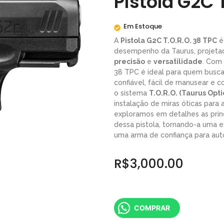
Pistola G2C 
Em Estoque
A
Pistola G2C T.O.R.O. 38 TPC
é
desempenho da Taurus, projeta
precisão
e
versatilidade
. Com 
38 TPC é ideal para quem busca
confiável, fácil de manusear e 
o sistema
T.O.R.O. (Taurus Opt
instalação de miras óticas para 
exploramos em detalhes as princ
dessa pistola, tornando-a uma 
uma arma de confiança para aut
R$
3,000.00
COMPRAR