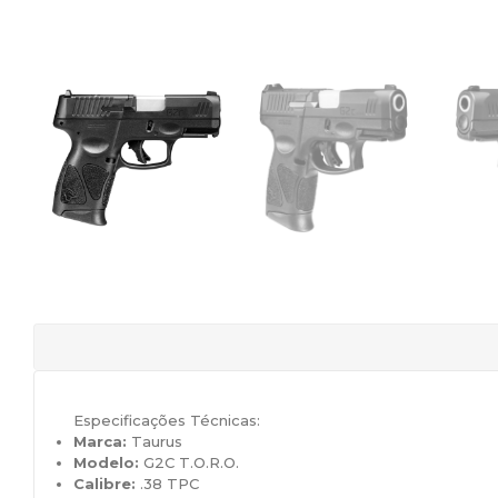
Especificações Técnicas:
Marca:
Taurus
Modelo:
G2C T.O.R.O.
Calibre:
.38 TPC