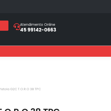
Atendimento Online
45 99142-0663
Pistola G2C T.O.R.O 38 TPC