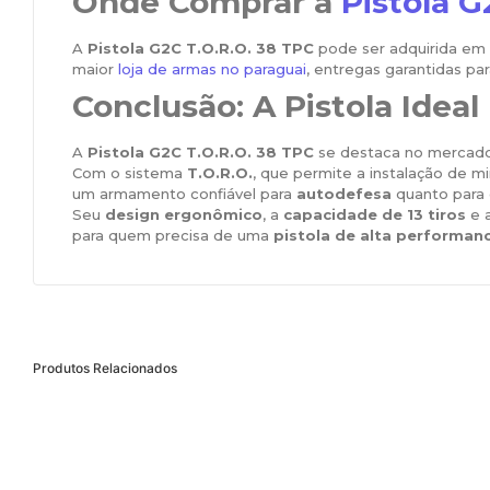
Onde Comprar a
Pistola G
A
Pistola G2C T.O.R.O. 38 TPC
pode ser adquirida em
maior
loja de armas no paraguai
, entregas garantidas par
Conclusão: A Pistola Ideal
A
Pistola G2C T.O.R.O. 38 TPC
se destaca no mercado
Com o sistema
T.O.R.O.
, que permite a instalação de mi
um armamento confiável para
autodefesa
quanto para
Seu
design ergonômico
, a
capacidade de 13 tiros
e 
para quem precisa de uma
pistola de alta performan
Produtos Relacionados