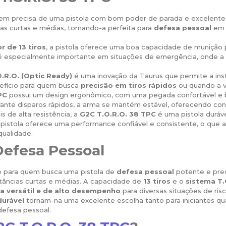
uem precisa de uma pistola com bom poder de parada e excelente
as curtas e médias, tornando-a perfeita para
defesa pessoal
em 
r de 13 tiros
, a pistola oferece uma boa capacidade de munição 
o é especialmente importante em situações de emergência, onde a
.R.O. (Optic Ready)
é uma inovação da Taurus que permite a ins
nefício para quem busca
precisão em tiros rápidos
ou quando a v
PC
possui um design ergonômico, com uma pegada confortável e ba
ante disparos rápidos, a arma se mantém estável, oferecendo cont
 de alta resistência, a
G2C T.O.R.O. 38 TPC
é uma pistola duráv
a pistola oferece uma performance confiável e consistente, o que 
qualidade.
Defesa Pessoal
 para quem busca uma pistola de
defesa pessoal
potente e pre
stâncias curtas e médias. A capacidade de
13 tiros
e o
sistema T.
a versátil e de alto desempenho
para diversas situações de risc
durável
tornam-na uma excelente escolha tanto para iniciantes qu
efesa pessoal.