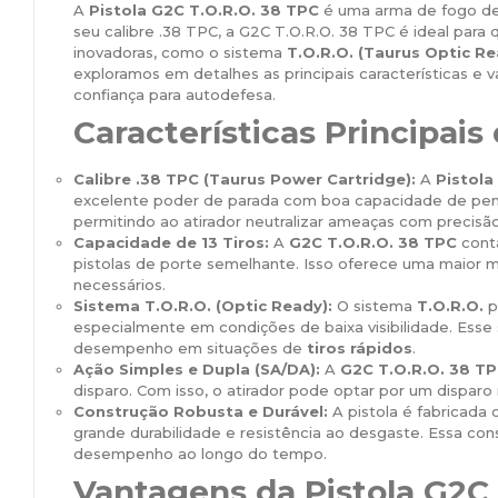
A
Pistola G2C T.O.R.O. 38 TPC
é uma arma de fogo de
seu calibre .38 TPC, a G2C T.O.R.O. 38 TPC é ideal para
inovadoras, como o sistema
T.O.R.O. (Taurus Optic R
exploramos em detalhes as principais características 
confiança para autodefesa.
Características Principais
Calibre .38 TPC (Taurus Power Cartridge):
A
Pistola
excelente poder de parada com boa capacidade de pene
permitindo ao atirador neutralizar ameaças com precisão
Capacidade de 13 Tiros:
A
G2C T.O.R.O. 38 TPC
cont
pistolas de porte semelhante. Isso oferece uma maior m
necessários.
Sistema T.O.R.O. (Optic Ready):
O sistema
T.O.R.O.
p
especialmente em condições de baixa visibilidade. Esse
desempenho em situações de
tiros rápidos
.
Ação Simples e Dupla (SA/DA):
A
G2C T.O.R.O. 38 T
disparo. Com isso, o atirador pode optar por um disparo
Construção Robusta e Durável:
A pistola é fabricada
grande durabilidade e resistência ao desgaste. Essa co
desempenho ao longo do tempo.
Vantagens da Pistola G2C 