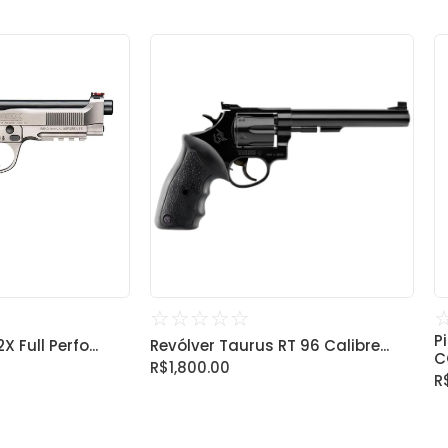
☆
☆
☆
☆
☆
P
 Full Perfo...
Revólver Taurus RT 96 Calibre...
CO
R$
1,800.00
R