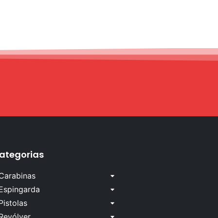
ategorias
Carabinas
Espingarda
Pistolas
Revólver