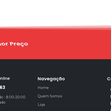
rega Rápida e Garantida
Navegação
C
nline
63
Home
Quem Somos
o : 8:00-20:00
ado
Loja