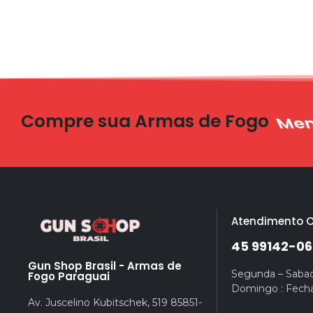
Compre sua Armas de Fogo
Ent
Atendimento O
45 99142-06
Gun Shop Brasil - Armas de
Segunda – Sabad
Fogo Paraguai
Domingo : Fech
Av. Juscelino Kubitschek, 519 85851-