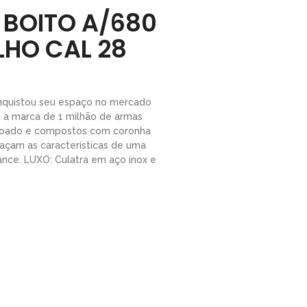
 BOITO A/680
LHO CAL 28
nquistou seu espaço no mercado
o a marca de 1 milhão de armas
içoado e compostos com coronha
raçam as características de uma
ance. LUXO: Culatra em aço inox e