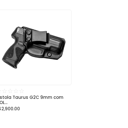
☆
☆
☆
☆
☆
istola Taurus G2C 9mm com
L...
$
2,900.00