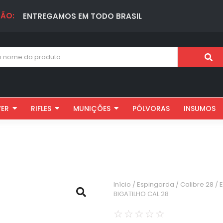
ÃO:
ENTREGAMOS EM TODO BRASIL
VER
RIFLES
MUNIÇÕES
PÓLVORAS
INSUMOS
Início
/
Espingarda
/
Calibre 28
/ 
BIGATILHO CAL 28
☆
☆
☆
☆
☆