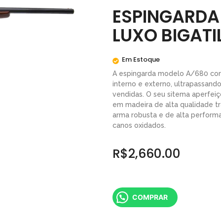
ESPINGARDA
LUXO BIGATI
Em Estoque
A espingarda modelo A/680 co
interno e externo, ultrapassand
vendidas. O seu sitema aperfe
em madeira de alta qualidade t
arma robusta e de alta perform
canos oxidados.
R$
2,660.00
COMPRAR