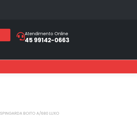
Atendimento Online
45 99142-0663
ESPINGARDA BOITO A/680 LUXO